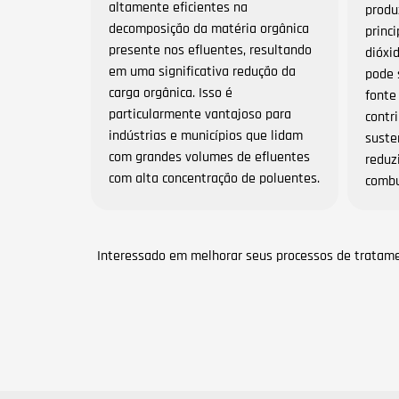
altamente eficientes na
produ
decomposição da matéria orgânica
princ
presente nos efluentes, resultando
dióxi
em uma significativa redução da
pode 
carga orgânica. Isso é
fonte
particularmente vantajoso para
contr
indústrias e municípios que lidam
suste
com grandes volumes de efluentes
reduz
com alta concentração de poluentes.
combu
Interessado em melhorar seus processos de tratam