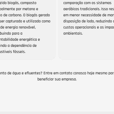
zido biogás, composto
comparação com os sistemas
ipalmente por metano e
aeróbicos tradicionais. Isso re
do de carbono. O biogás gerado
em menor necessidade de man
ser capturado e utilizado como
disposição de lodo, reduzindo 
 de energia renovável,
custos operacionais e os impa
ibuindo para a
ambientais.
ntabilidade energética e
indo a dependência de
stíveis fósseis.
ento de água e efluentes? Entre em contato conosco hoje mesmo pa
beneficiar sua empresa.