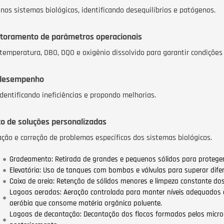
os sistemas biológicos, identificando desequilíbrios e patógenos.
toramento de parâmetros operacionais
mperatura, DBO, DQO e oxigênio dissolvido para garantir condições 
 desempenho
entificando ineficiências e propondo melhorias.
o de soluções personalizadas
ção e correção de problemas específicos dos sistemas biológicos.
Gradeamento: Retirada de grandes e pequenos sólidos para protege
Elevatória: Uso de tanques com bombas e válvulas para superar difer
Caixa de areia: Retenção de sólidos menores e limpeza constante dos
Lagoas aeradas: Aeração controlada para manter níveis adequados de
aeróbia que consome matéria orgânica poluente.
Lagoas de decantação: Decantação dos flocos formados pelos micro