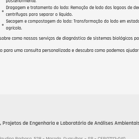
posteriormente.
Dragagem e tratamento do lodo: Remoção de lodo das lagoas de dec
centrífugas para separar o líquido.
Secagem e compostagem do lodo: Transformação do lodo em estado
agrícola.
sobre como nossos serviços de diagnóstico de sistemas biológicos po
 para uma consulta personalizada e descubra como podemos ajudar a
, Projetos de Engenharia e Laboratório de Análises Ambientai
laudino Barbosa, 528 – Macedo. Guarulhos – SP – CEP:07113-040