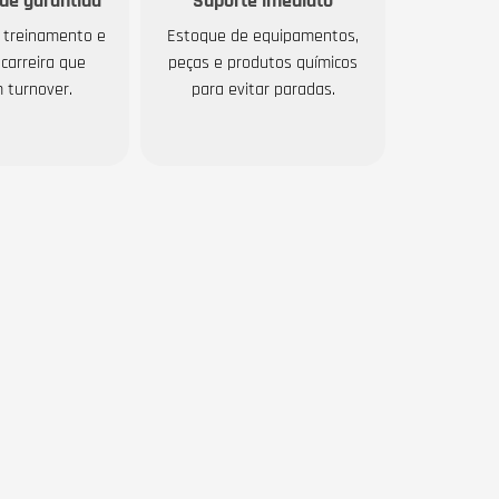
de garantida
Suporte imediato
 treinamento e
Estoque de equipamentos,
carreira que
peças e produtos químicos
 turnover.
para evitar paradas.