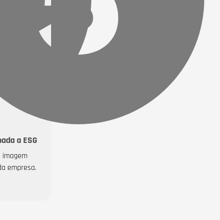
hada a ESG
a imagem
da empresa.