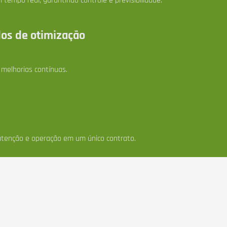
empo real, garantindo controle e previsibilidade.
dos de otimização
melhorias contínuas.
utenção e operação em um único contrato.