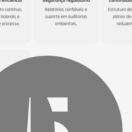
eficiência
Segurança regulatória
Continuida
o contínuo,
Relatórios confiáveis e
Estrutura de
racionais e
suporte em auditorias
planos de 
e processo.
ambientais.
reduzem