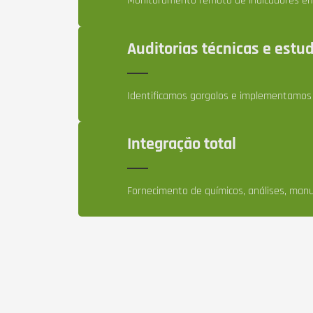
Monitoramento remoto de indicadores em t
Auditorias técnicas e estu
Identificamos gargalos e implementamos 
Integração total
Fornecimento de químicos, análises, man