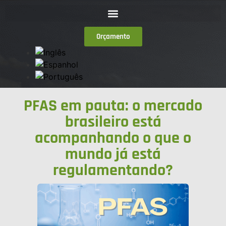
Orçamento
PFAS em pauta: o mercado
brasileiro está
acompanhando o que o
mundo já está
regulamentando?